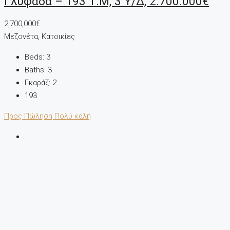
Γλυφάδα – 193 Τ.μ, 3 Υ/Δ, 2.700.000€
2,700,000€
Μεζονέτα, Κατοικίες
Beds:
3
Baths:
3
Γκαράζ:
2
193
Προς Πώληση
Πολύ καλή