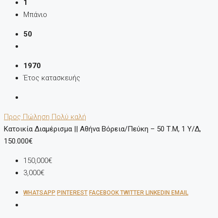
1
Μπάνιο
50
1970
Έτος κατασκευής
Προς Πώληση
Πολύ καλή
Κατοικία Διαμέρισμα || Αθήνα Βόρεια/Πεύκη – 50 Τ.μ, 1 Υ/Δ,
150.000€
150,000€
3,000€
WHATSAPP
PINTEREST
FACEBOOK
TWITTER
LINKEDIN
EMAIL