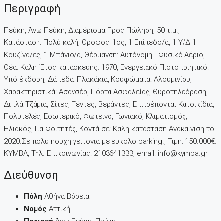
Περιγραφή
Πεύκη, Άνω Πεύκη, Διαμέρισμα Προς Πώληση, 50 τ.μ.,
Κατάσταση: Πολύ καλή, Όροφος: 1ος, 1 Επίπεδο/α, 1 Υ/Δ 1
Κουζίνα/ες, 1 Μπάνιο/α, Θέρμανση: Αυτόνομη - Φυσικό Αέριο,
Θέα: Καλή, Έτος κατασκευής: 1970, Ενεργειακό Πιστοποιητικό:
Υπό έκδοση, Δάπεδα: Πλακάκια, Kουφώματα: Αλουμινίου,
Χαρακτηριστικά: Ασανσέρ, Πόρτα Ασφαλείας, Θυροτηλεόραση,
Διπλά Τζάμια, Σίτες, Τέντες, Βεράντες, Επιτρέπονται Κατοικίδια,
Πολυτελές, Εσωτερικό, Φωτεινό, Γωνιακό, Κλιματισμός,
Ηλιακός, Για Φοιτητές, Κοντά σε: Καλη κατασταση.Ανακαινιση το
2020.Σε πολυ ησυχη γειτονια με ευκολο parking., Τιμή: 150.000€.
KYMBA, Τηλ. Επικοινωνίας: 2103641333, email: info@kymba.gr
Διεύθυνση
Πόλη
Αθήνα Βόρεια
Νομός
Αττική