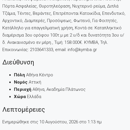
Πόρτα Ασφαλείας, Θυροτηλεόραση, Νυχτερινό ρεύμα, Διπλά
Τζάμια, Τέντες, Βεράντες, Επιτρέπονται Κατοικίδια, Επενδυτικό,
Αρχοντικό, Διαμπερές, Προσόψεως, Φωτεινό, Για Φοιτητές,
Κατάλληλο για επαγγελματική χρήση, Κοντά σε: Καταπληκτικό
διαμέρισμα 3ου ορόφου 100τ.μ με 2 υ/δ και δυνατότητα 3ου υ/
δ. Ανακαινισμένο εν μέρη., Τιμή: 158.000€. KYMBA, Τηλ.
Επικοινωνίας: 2103641333, email: info@kymba.gr
Διεύθυνση
Πόλη
Αθήνα Κέντρο
Νομός
Αττική
Περιοχή
Αθήνα, Ακαδημία Πλάτωνος
Χώρα
Ελλάδα
Λεπτομέρειες
Ενημερώθηκε στις 10 Αυγούστου, 2026 στo 1:13 πμ