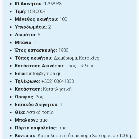
ID Ακινήτου:
1792933
Τιμή:
158,000€
Μέγεθος ακινήτου:
100
Υπνοδωμάτια:
2
Δωμάτια:
5
Μπάνιο:
1
Έτος κατασκευής:
1980
Τύπος ακινήτου:
Διαμέρισμα, Κατοικίες
Κατάσταση Ακινήτου:
Προς Πώληση
Email:
info@kymba.gr
Τηλέφωνο:
+302103641333
Κατάσταση:
Καταπληκτική
Όροφος:
3ος
Επίπεδο Ακήνητου:
1
Θέα:
Αστικό τοπίο
Μπαλκόνι:
true
Πόρτα ασφαλείας:
true
Κοντά σε:
Καταπληκτικό διαμέρισμα 3ου ορόφου 100τ.μ