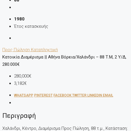
88
1980
Έτος κατασκευής
Προς Πώληση
Καταπληκτική
Κατοικία Διαμέρισμα || Αθήνα Βόρεια/Χαλάνδρι – 88 Τ.μ, 2 Υ/Δ,
280.000€
280,000€
3,182€
WHATSAPP
PINTEREST
FACEBOOK
TWITTER
LINKEDIN
EMAIL
Περιγραφή
Χαλάνδρι, Κέντρο, Διαμέρισμα Προς Πώληση, 88 τ.μ., Κατάσταση: