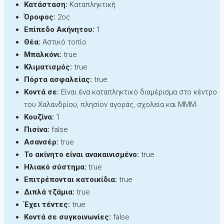
Κατάσταση:
Καταπληκτική
Όροφος:
2ος
Επίπεδο Ακήνητου:
1
Θέα:
Αστικό τοπίο
Μπαλκόνι:
true
Κλιματισμός:
true
Πόρτα ασφαλείας:
true
Κοντά σε:
Είναι ένα καταπληκτικό διαμέρισμα στο κέντρο
του Χαλανδρίου, πλησίον αγοράς, σχολεία και ΜΜΜ.
Κουζίνα:
1
Πισίνα:
false
Ασανσέρ:
true
Το ακίνητο είναι ανακαινισμένο:
true
Ηλιακό σύστημα:
true
Επιτρέπονται κατοικίδια:
true
Διπλά τζάμια:
true
Έχει τέντες:
true
Κοντά σε συγκοινωνίες:
false