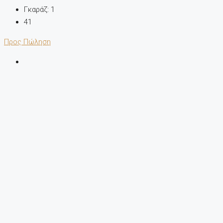
Γκαράζ:
1
41
Προς Πώληση