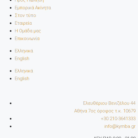
Προς Πώληση
Εμπορικά Ακίνητα
Στον τύπο
Εταιρεία
Η Ομάδα μας
Επικοινωνία
Ελληνικά
English
Ελληνικά
English
Ελευθέριου Βενιζέλου 44
Αθήνα 7oς όροφος τ.κ. 10679
+30 210-3641333
info@kymba.gr