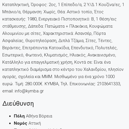
Καταπληκτική, Όροφος: 2ος, 1 Επίπεδο/α, 2 Υ/Δ 1 Κουζίνα/ες, 1
Μπάνιο/α, Θέρμανση: Χωρίς, Θέα: Αστικό τοπίο, Έτος
κατασκευής: 1980, Ενεργειακό Πιστοποιητικό: Β, 1 θέση/εις
στάθμευσης, Δάπεδα: Πατώματα + Πλακάκια, Kουφώματα:
Αλουμινίου με σίτες, Χαρακτηριστικά: Ασανσέρ, Πόρτα
Ασφαλείας, Θυροτηλεόραση, Διπλά Τζάμια, Σίτες, Τέντες,
Βεράντες, Επιτρέπονται Κατοικίδια, Επενδυτικό, Πολυτελές,
Εσωτερικό, Φωτεινό, Κλιματισμός, Ηλιακός, Ανακαινισμένο,
Κατάλληλο για επαγγελματική χρήση, Κοντά σε: Είναι ένα
καταπληκτικό διαμέρισμα στο κέντρο του Χαλανδρίου, πλησίον
αγοράς, σχολεία και ΜΜΜ. Μισθωμένο για ένα χρόνο 1000
ευρώ. Τιμή: 280.000€. KYMBA, Τηλ. Επικοινωνίας: 2103641333,
email: info@kymba.gr
Διεύθυνση
Πόλη
Αθήνα Βόρεια
Νομός
Αττική