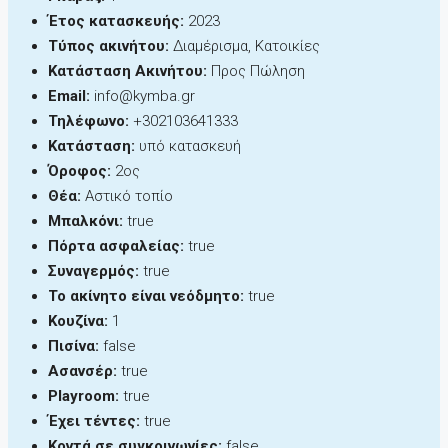
Έτος κατασκευής:
2023
Τύπος ακινήτου:
Διαμέρισμα, Κατοικίες
Κατάσταση Ακινήτου:
Προς Πώληση
Email:
info@kymba.gr
Τηλέφωνο:
+302103641333
Κατάσταση:
υπό κατασκευή
Όροφος:
2ος
Θέα:
Αστικό τοπίο
Μπαλκόνι:
true
Πόρτα ασφαλείας:
true
Συναγερμός:
true
Το ακίνητο είναι νεόδμητο:
true
Κουζίνα:
1
Πισίνα:
false
Ασανσέρ:
true
Playroom:
true
Έχει τέντες:
true
Κοντά σε συγκοινωνίες:
false