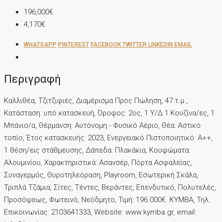
196,000€
4,170€
WHATSAPP
PINTEREST
FACEBOOK
TWITTER
LINKEDIN
EMAIL
Περιγραφή
Καλλιθέα, Τζιτζιφιές, Διαμέρισμα Προς Πώληση, 47 τ.μ.,
Κατάσταση: υπό κατασκευή, Όροφος: 2ος, 1 Υ/Δ 1 Κουζίνα/ες, 1
Μπάνιο/α, Θέρμανση: Αυτόνομη - Φυσικό Αέριο, Θέα: Αστικό
τοπίο, Έτος κατασκευής: 2023, Ενεργειακό Πιστοποιητικό: Α++,
1 θέση/εις στάθμευσης, Δάπεδα: Πλακάκια, Kουφώματα:
Αλουμινίου, Χαρακτηριστικά: Ασανσέρ, Πόρτα Ασφαλείας,
Συναγερμός, Θυροτηλεόραση, Playroom, Εσωτερική Σκάλα,
Τριπλά Τζάμια, Σίτες, Τέντες, Βεράντες, Επενδυτικό, Πολυτελές,
Προσόψεως, Φωτεινό, Νεόδμητο, Τιμή: 196.000€. KYMBA, Τηλ.
Επικοινωνίας: 2103641333, Website: www.kymba.gr, email: