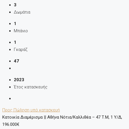
3
Δωμάτια
1
Μπάνιο
1
Γκαράζ
47
2023
Έτος κατασκευής
Προς Πώληση
υπό κατασκευή
Κατοικία Διαμέρισμα || Αθήνα Νότια/Καλλιθέα – 47 Τ.μ, 1 Υ/Δ,
196.000€