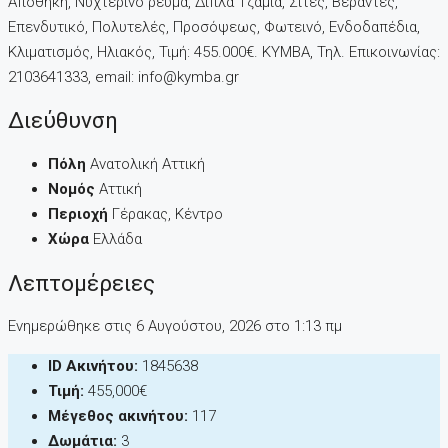
Αποθήκη, Νυχτερινό ρεύμα, Διπλά Τζάμια, Σίτες, Βεράντες,
Επενδυτικό, Πολυτελές, Προσόψεως, Φωτεινό, Ενδοδαπέδια,
Κλιματισμός, Ηλιακός, Τιμή: 455.000€. KYMBA, Τηλ. Επικοινωνίας:
2103641333, email: info@kymba.gr
Διεύθυνση
Πόλη
Ανατολική Αττική
Νομός
Αττική
Περιοχή
Γέρακας, Κέντρο
Χώρα
Ελλάδα
Λεπτομέρειες
Ενημερώθηκε στις 6 Αυγούστου, 2026 στo 1:13 πμ
ID Ακινήτου:
1845638
Τιμή:
455,000€
Μέγεθος ακινήτου:
117
Δωμάτια:
3