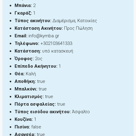
Μπάνια:
2
Γκαράζ:
1
Τύπος ακινήτου:
Διαμέρισμα, Κατοικίες
Κατάσταση Ακινήτου:
Προς Πώληση
Email:
info@kymba.gr
Τηλέφωνο:
+302103641333
Κατάσταση:
υπό κατασκευή
Όροφος:
2ος
Επίπεδο Ακήνητου:
1
Θέα:
Καλή
Αποθήκη:
true
Μπαλκόνι:
true
Κλιματισμός:
true
Πόρτα ασφαλείας:
true
Τύπος εισόδου ακινήτου:
Άσφαλτο
Κουζίνα:
1
Πισίνα:
false
Ασανσέρ:
true