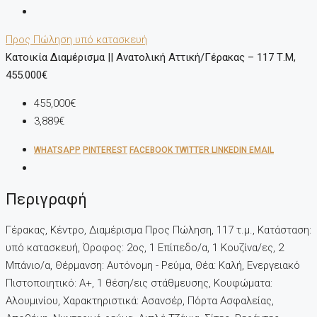
Προς Πώληση
υπό κατασκευή
Κατοικία Διαμέρισμα || Ανατολική Αττική/Γέρακας – 117 Τ.μ,
455.000€
455,000€
3,889€
WHATSAPP
PINTEREST
FACEBOOK
TWITTER
LINKEDIN
EMAIL
Περιγραφή
Γέρακας, Κέντρο, Διαμέρισμα Προς Πώληση, 117 τ.μ., Κατάσταση:
υπό κατασκευή, Όροφος: 2ος, 1 Επίπεδο/α, 1 Κουζίνα/ες, 2
Μπάνιο/α, Θέρμανση: Αυτόνομη - Ρεύμα, Θέα: Καλή, Ενεργειακό
Πιστοποιητικό: Α+, 1 θέση/εις στάθμευσης, Kουφώματα:
Αλουμινίου, Χαρακτηριστικά: Ασανσέρ, Πόρτα Ασφαλείας,