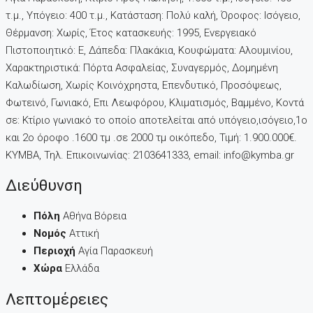
τ.μ., Υπόγειο: 400 τ.μ., Κατάσταση: Πολύ καλή, Όροφος: Ισόγειο,
Θέρμανση: Χωρίς, Έτος κατασκευής: 1995, Ενεργειακό
Πιστοποιητικό: Ε, Δάπεδα: Πλακάκια, Kουφώματα: Αλουμινίου,
Χαρακτηριστικά: Πόρτα Ασφαλείας, Συναγερμός, Δομημένη
Καλωδίωση, Χωρίς Κοινόχρηστα, Επενδυτικό, Προσόψεως,
Φωτεινό, Γωνιακό, Επι Λεωφόρου, Κλιματισμός, Βαμμένο, Κοντά
σε: Κτίριο γωνιακό το οποίο αποτελείται από υπόγειο,ισόγειο,1ο
και 2ο όροφο .1600 τμ .σε 2000 τμ οικόπεδο, Τιμή: 1.900.000€.
KYMBA, Τηλ. Επικοινωνίας: 2103641333, email: info@kymba.gr
Διεύθυνση
Πόλη
Αθήνα Βόρεια
Νομός
Αττική
Περιοχή
Αγία Παρασκευή
Χώρα
Ελλάδα
Λεπτομέρειες