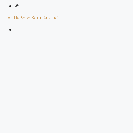
95
Προς Πώληση
Καταπληκτική