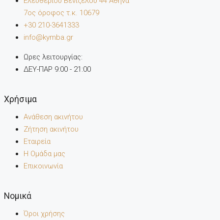
Ελευθέριου Βενιζέλου 44 Αθήνα
7oς όροφος τ.κ. 10679
+30 210-3641333
info@kymba.gr
Ωρες λειτουργίας:
ΔΕΥ-ΠΑΡ 9:00 - 21:00
Χρήσιμα
Ανάθεση ακινήτου
Ζήτηση ακινήτου
Εταιρεία
Η Ομάδα μας
Επικοινωνία
Noμικά
Όροι χρήσης