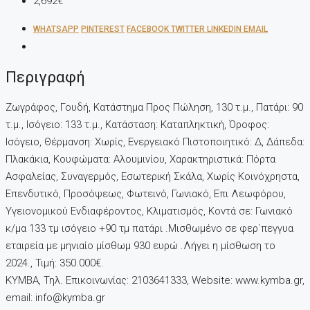
2,692€
WHATSAPP
PINTEREST
FACEBOOK
TWITTER
LINKEDIN
EMAIL
Περιγραφή
Ζωγράφος, Γουδή, Κατάστημα Προς Πώληση, 130 τ.μ., Πατάρι: 90
τ.μ., Ισόγειο: 133 τ.μ., Κατάσταση: Καταπληκτική, Όροφος:
Ισόγειο, Θέρμανση: Χωρίς, Ενεργειακό Πιστοποιητικό: Δ, Δάπεδα:
Πλακάκια, Kουφώματα: Αλουμινίου, Χαρακτηριστικά: Πόρτα
Ασφαλείας, Συναγερμός, Εσωτερική Σκάλα, Χωρίς Κοινόχρηστα,
Επενδυτικό, Προσόψεως, Φωτεινό, Γωνιακό, Επι Λεωφόρου,
Υγειονομικού Ενδιαφέροντος, Κλιματισμός, Κοντά σε: Γωνιακό
κ/μα 133 τμ ισόγειο +90 τμ πατάρι .Μισθωμένο σε φερ΄πεγγυα
εταιρεία με μηνιαίο μίσθωμ 930 ευρώ .Λήγει η μίσθωση το
2024., Τιμή: 350.000€.
KYMBA, Τηλ. Επικοινωνίας: 2103641333, Website: www.kymba.gr,
email: info@kymba.gr