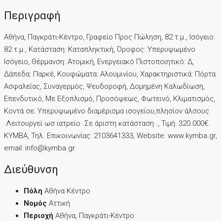
Περιγραφή
Αθήνα, Παγκράτι-Κέντρο, Γραφείο Προς Πώληση, 82 τ.μ., Ισόγειο:
82 τ.μ., Κατάσταση: Καταπληκτική, Όροφος: Υπερυψωμένο
Ισόγειο, Θέρμανση: Ατομική, Ενεργειακό Πιστοποιητικό: Δ,
Δάπεδα: Παρκέ, Kουφώματα: Αλουμινίου, Χαρακτηριστικά: Πόρτα
Ασφαλείας, Συναγερμός, Ψευδοροφή, Δομημένη Καλωδίωση,
Επενδυτικό, Με Εξοπλισμό, Προσόψεως, Φωτεινό, Κλιματισμός,
Κοντά σε: Υπερυψωμένο διαμέρισμα ισογείου,πλησίον άλσους
.Λειτουργεί ωσ ιατρείο .Σε άριστη κατάσταση ., Τιμή: 320.000€.
KYMBA, Τηλ. Επικοινωνίας: 2103641333, Website: www.kymba.gr,
email: info@kymba.gr
Διεύθυνση
Πόλη
Αθήνα Κέντρο
Νομός
Αττική
Περιοχή
Αθήνα, Παγκράτι-Κέντρο