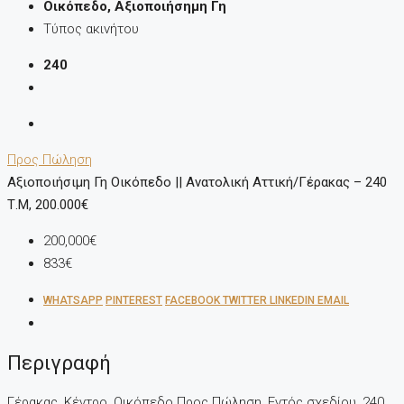
Οικόπεδο, Αξιοποιήσημη Γη
Τύπος ακινήτου
240
Προς Πώληση
Αξιοποιήσιμη Γη Οικόπεδο || Ανατολική Αττική/Γέρακας – 240
Τ.μ, 200.000€
200,000€
833€
WHATSAPP
PINTEREST
FACEBOOK
TWITTER
LINKEDIN
EMAIL
Περιγραφή
Γέρακας, Κέντρο, Οικόπεδο Προς Πώληση, Εντός σχεδίου, 240