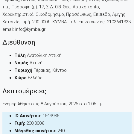
τ.μ., Πρόσοψη (μ): 17, Σ.Δ: 0,8, Θέα: Αστικό τοπίο,
Χαρακτηριστικά: Οικοδομήσιμο, Προσόψεως, Επίπεδο, Αμιγής
Κατοικία, Τιμή: 200.000€. KYMBA, Τηλ. Επικοινωνίας: 2103641333,
email: info@kymba.gr
Διεύθυνση
Πόλη
Ανατολική Αττική
Νομός
Αττική
Περιοχή
Γέρακας, Κέντρο
Χώρα
Ελλάδα
Λεπτομέρειες
Ενημερώθηκε στις 8 Αυγούστου, 2026 στo 1:05 πμ
ID Ακινήτου:
1544935
Τιμή:
200,000€
Μέγεθος ακινήτου:
240