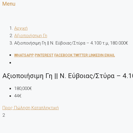
Menu
Αρχική
Αξιοποιήσημη Γη
Αξιοποιήσιμη Γη || Ν. Εύβοιας/Στύρα – 4.100 τ.μ, 180.000€
WHATSAPP
PINTEREST
FACEBOOK
TWITTER
LINKEDIN
EMAIL
Αξιοποιήσιμη Γη || Ν. Εύβοιας/Στύρα – 4.
180,000€
44€
Προς Πώληση
Καταπληκτική
2