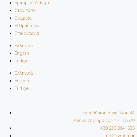
Εμπορικά Ακίνητα
Στον τύπο
Εταιρεία
Η Ομάδα μας
Επικοινωνία
Ελληνικά
English
Türkçe
Ελληνικά
English
Türkçe
Ελευθέριου Βενιζέλου 44
Αθήνα 7oς όροφος τ.κ. 10679
+30 210-3641333
info@kymba.gr